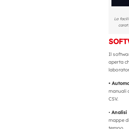
La facil
carat
SOFT
Il softwa
aperta ch
laborator
• Automa
manuali 
CSV.
•
Analisi
mappe di 
tempo.