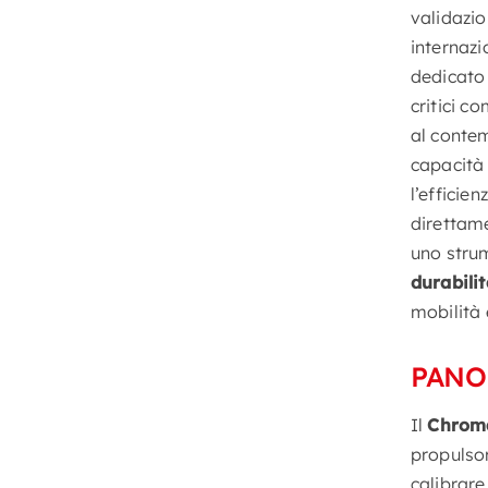
validazi
internazi
dedicato 
critici c
al conte
capacità
l’efficien
direttame
uno stru
durabilit
mobilità 
PANO
Il
Chroma
propulsor
calibrare