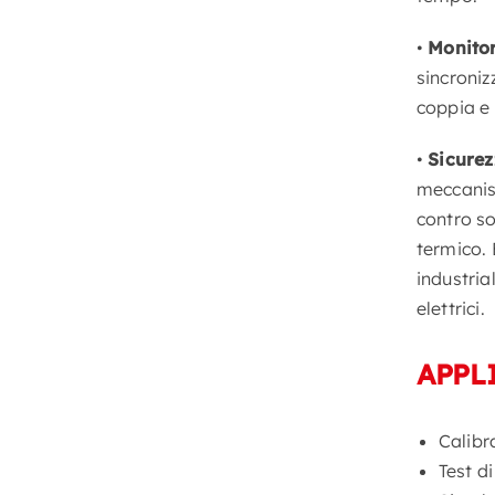
•
Monito
sincroniz
coppia e
•
Sicurez
meccanism
contro so
termico. 
industria
elettrici.
APPL
Calibra
Test d