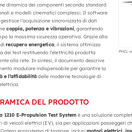
one dinamica dei componenti secondo standard
onali e modelli cinematici complessi. Il software
gestisce l’acquisizione sincronizzata di dati
ome
coppia, potenza e vibrazioni
, garantendo
mpo la massima sicurezza operativa. Grazie alla
 di
recupero energetico
, il sistema ottimizza
PHIL ve
za dei test restituendo l’elettricità prodotta
nte alla rete. In sintesi, il documento descrive
mento modulare indispensabile per garantire la
à e l’affidabilità
delle moderne tecnologie di
elettrica.
RAMICA DEL PRODOTTO
 1210 E-Propulsion Test System
è una soluzione completa
i di veicoli elettrici (EV), sia per applicazioni passeggeri 
 l’intero ecosistema di trazione, inclusi
motori elettrici, in