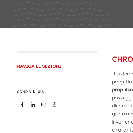
CHRO
NAVIGA LE SEZIONI
Il siste
progettat
propulsor
CONDIVIDI SU:
passegger
dinamomet
guida rea
inverter 
un’archit