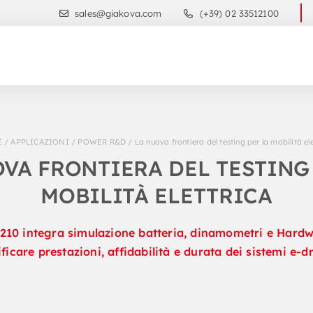
sales@giakova.com
(+39) 02 33512100
E
/
APPLICAZIONI
/
POWER R&D
/
La nuova frontiera del testing per la mobilità el
VA FRONTIERA DEL TESTING
MOBILITÀ ELETTRICA
210 integra simulazione batteria, dinamometri e Hard
ificare prestazioni, affidabilità e durata dei sistemi e-dr