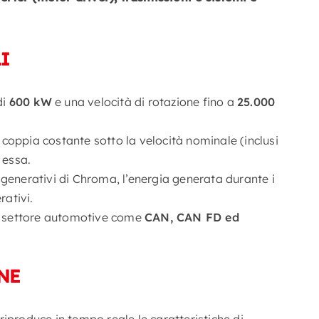
I
di
600 kW
e una velocità di rotazione fino a
25.000
coppia costante sotto la velocità nominale (inclusi
 essa.
rigenerativi di Chroma, l’energia generata durante i
rativi.
l settore automotive come
CAN, CAN FD ed
NE
iproduce in tempo reale le caratteristiche di