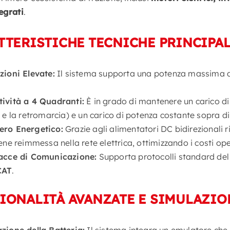
egrati
.
TTERISTICHE TECNICHE PRINCIPAL
zioni Elevate:
Il sistema supporta una potenza massima 
ività a 4 Quadranti:
È in grado di mantenere un carico di 
o e la retromarcia) e un carico di potenza costante sopra di
ero Energetico:
Grazie agli alimentatori DC bidirezionali 
iene reimmessa nella rete elettrica, ottimizzando i costi ope
facce di Comunicazione:
Supporta protocolli standard de
CAT
.
IONALITÀ AVANZATE E SIMULAZIO
zione della Batteria:
Il sistema integra un emulatore che r