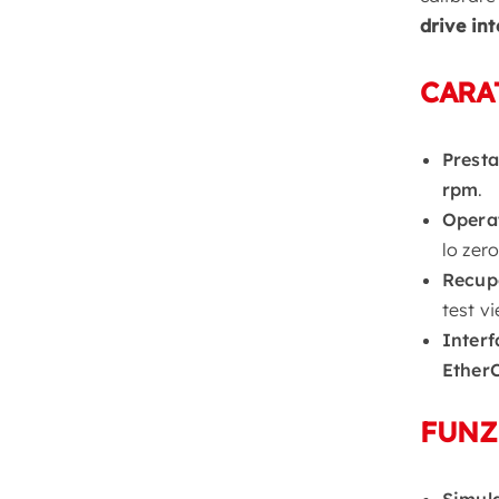
drive int
CARA
Presta
rpm
.
Operat
lo zer
Recup
test v
Inter
Ether
FUNZ
Simula