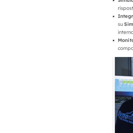
rispos
Integ
su
Sim
intern
Monito
compon