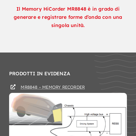
Il Memory HiCorder MR8848 è in grado di
generare e registrare forme d’onda con una
singola unità.
PRODOTTI IN EVIDENZA
MR8848 – MEMORY RECORDER