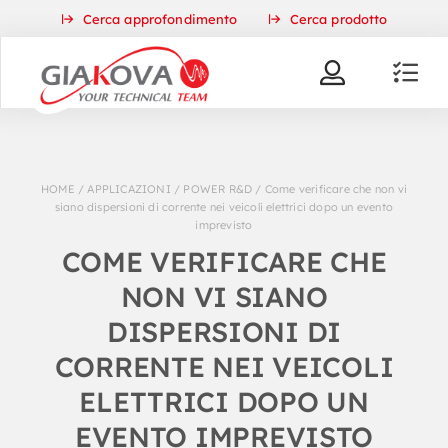
Skip
Cerca approfondimento
Cerca prodotto
to
content
HOME
/
APPLICAZIONI
/
POWER R&D
/
Come verificare che non vi
siano dispersioni di corrente nei veicoli elettrici dopo un evento
imprevisto
COME VERIFICARE CHE
NON VI SIANO
DISPERSIONI DI
CORRENTE NEI VEICOLI
ELETTRICI DOPO UN
EVENTO IMPREVISTO