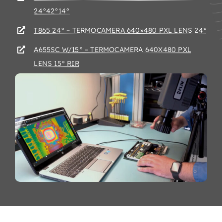
24°42°14°
T865 24° – TERMOCAMERA 640×480 PXL LENS 24°
A655SC W/15° – TERMOCAMERA 640X480 PXL
LENS 15° RIR