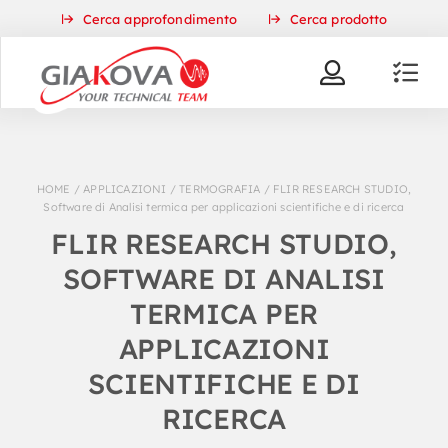
Skip
Cerca approfondimento
Cerca prodotto
to
content
HOME
/
APPLICAZIONI
/
TERMOGRAFIA
/
FLIR RESEARCH STUDIO,
Software di Analisi termica per applicazioni scientifiche e di ricerca
FLIR RESEARCH STUDIO,
SOFTWARE DI ANALISI
TERMICA PER
APPLICAZIONI
SCIENTIFICHE E DI
RICERCA